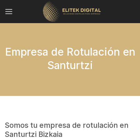
Saltar
al
contenido
Empresa de Rotulación en
Santurtzi
Somos tu empresa de rotulación en
Santurtzi Bizkaia