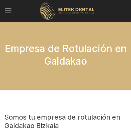
Saltar
al
contenido
Empresa de Rotulación en
Galdakao
Somos tu empresa de rotulación en
Galdakao Bizkaia